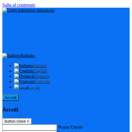
Salta al contenuto
Italiano
Italiano
English
Deutsch
Français
عربى
Accedi
Accedi
button close
×
Nome Utente