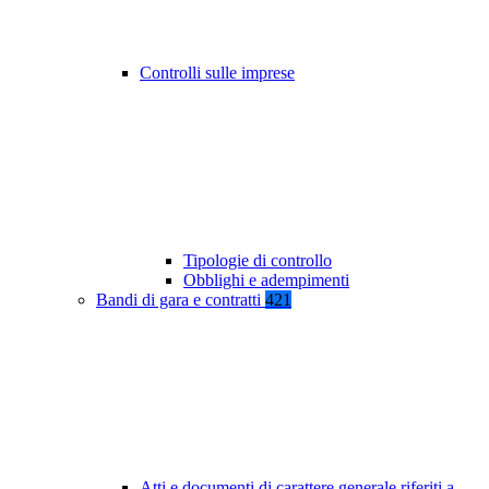
Controlli sulle imprese
Tipologie di controllo
Obblighi e adempimenti
Bandi di gara e contratti
421
Atti e documenti di carattere generale riferiti a