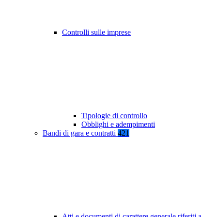
Controlli sulle imprese
Tipologie di controllo
Obblighi e adempimenti
Bandi di gara e contratti
421
Atti e documenti di carattere generale riferiti a