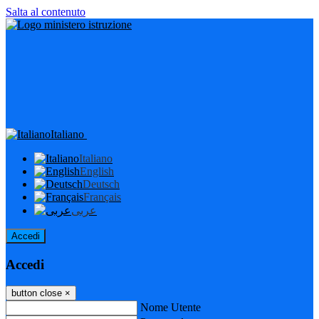
Salta al contenuto
Italiano
Italiano
English
Deutsch
Français
عربى
Accedi
Accedi
button close
×
Nome Utente