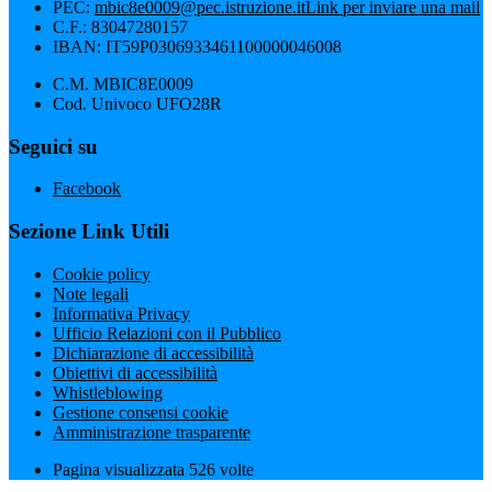
PEC:
mbic8e0009@pec.istruzione.it
Link per inviare una mail
C.F.: 83047280157
IBAN: IT59P0306933461100000046008
C.M. MBIC8E0009
Cod. Univoco UFO28R
Seguici su
Facebook
Sezione Link Utili
Cookie policy
Note legali
Informativa Privacy
Ufficio Relazioni con il Pubblico
Dichiarazione di accessibilità
Obiettivi di accessibilità
Whistleblowing
Gestione consensi cookie
Amministrazione trasparente
Pagina visualizzata
526
volte