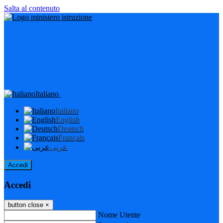
Salta al contenuto
Italiano
Italiano
English
Deutsch
Français
عربى
Accedi
Accedi
button close
×
Nome Utente