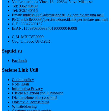
Via Leonardo da Vinci, 16 - 20834, Nova Milanese
Tel:
0362 40439
Tel:
0362 40516
Email:
mbic8e0009@istruzione.it
Link per inviare una mail
PEC:
mbic8e0009@pec.istruzione.it
Link per inviare una mail
C.F.: 83047280157
IBAN: IT59P0306933461100000046008
C.M. MBIC8E0009
Cod. Univoco UFO28R
Seguici su
Facebook
Sezione Link Utili
Cookie policy
Note legali
Informativa Privacy
Ufficio Relazioni con il Pubblico
Dichiarazione di accessibilità
Obiettivi di accessibilità
Whistleblowing
Gestione consensi cookie