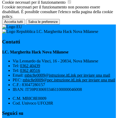
Cookie necessari per il funzionamento
I cookie necessari per il funzionamento non possono essere
disabilitati. È possibile consultare l'elenco nella pagina della cookie
policy.
Accetta tutti
Salva le preferenze
I.C. Margherita Hack Nova Milanese
Contatti
I.C. Margherita Hack Nova Milanese
Via Leonardo da Vinci, 16 - 20834, Nova Milanese
Tel:
0362 40439
Tel:
0362 40516
Email:
mbic8e0009@istruzione.it
Link per inviare una mail
PEC:
mbic8e0009@pec.istruzione.it
Link per inviare una mail
C.F.: 83047280157
IBAN: IT59P0306933461100000046008
C.M. MBIC8E0009
Cod. Univoco UFO28R
Seguici su