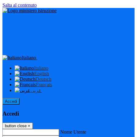
Salta al contenuto
Italiano
Italiano
English
Deutsch
Français
عربى
Accedi
Accedi
button close
×
Nome Utente