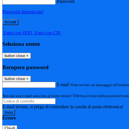
Password
Password dimenticata?
-
Entra con SPID
Entra con CIE
Seleziona utente
button close
×
Recupero password
button close
×
E-mail
Verrà inviato un messaggio all'indirizz
Non hai una e-mail associata al nome utente? Effettua il reset della password tram
E-mail inviata, si prega di controllare la casella di posta elettronica!
Errore
Chiudi