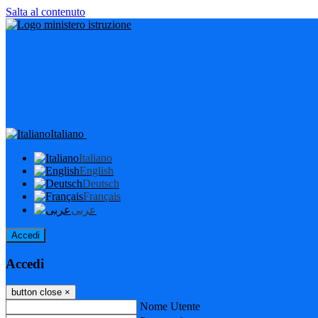
Salta al contenuto
Italiano
Italiano
English
Deutsch
Français
عربى
Accedi
Accedi
button close
×
Nome Utente