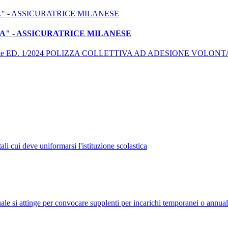
A" - ASSICURATRICE MILANESE
e private ED. 1/2024 POLIZZA COLLETTIVA AD ADESIONE VOLONTARIA • 
li cui deve uniformarsi l'istituzione scolastica
uale si attinge per convocare supplenti per incarichi temporanei o annual