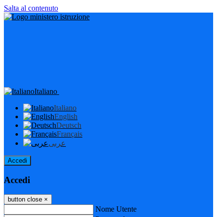
Salta al contenuto
Italiano
Italiano
English
Deutsch
Français
عربى
Accedi
Accedi
button close
×
Nome Utente