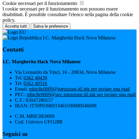
Cookie necessari per il funzionamento
I cookie necessari per il funzionamento non possono essere
disabilitati. È possibile consultare l'elenco nella pagina della cookie
policy.
Accetta tutti
Salva le preferenze
I.C. Margherita Hack Nova Milanese
Contatti
I.C. Margherita Hack Nova Milanese
Via Leonardo da Vinci, 16 - 20834, Nova Milanese
Tel:
0362 40439
Tel:
0362 40516
Email:
mbic8e0009@istruzione.it
Link per inviare una mail
PEC:
mbic8e0009@pec.istruzione.it
Link per inviare una mail
C.F.: 83047280157
IBAN: IT59P0306933461100000046008
C.M. MBIC8E0009
Cod. Univoco UFO28R
Seguici su