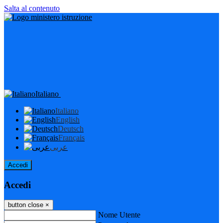
Salta al contenuto
Italiano
Italiano
English
Deutsch
Français
عربى
Accedi
Accedi
button close
×
Nome Utente