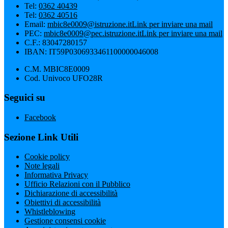
Tel:
0362 40439
Tel:
0362 40516
Email:
mbic8e0009@istruzione.it
Link per inviare una mail
PEC:
mbic8e0009@pec.istruzione.it
Link per inviare una mail
C.F.: 83047280157
IBAN: IT59P0306933461100000046008
C.M. MBIC8E0009
Cod. Univoco UFO28R
Seguici su
Facebook
Sezione Link Utili
Cookie policy
Note legali
Informativa Privacy
Ufficio Relazioni con il Pubblico
Dichiarazione di accessibilità
Obiettivi di accessibilità
Whistleblowing
Gestione consensi cookie