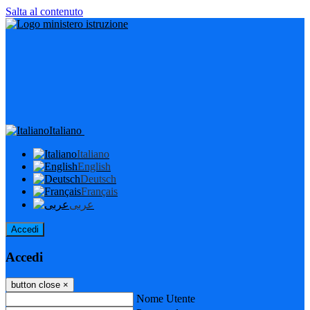
Salta al contenuto
Italiano
Italiano
English
Deutsch
Français
عربى
Accedi
Accedi
button close
×
Nome Utente