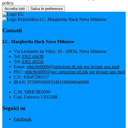
policy.
Accetta tutti
Salva le preferenze
I.C. Margherita Hack Nova Milanese
Contatti
I.C. Margherita Hack Nova Milanese
Via Leonardo da Vinci, 16 - 20834, Nova Milanese
Tel:
0362 40439
Tel:
0362 40516
Email:
mbic8e0009@istruzione.it
Link per inviare una mail
PEC:
mbic8e0009@pec.istruzione.it
Link per inviare una mail
C.F.: 83047280157
IBAN: IT59P0306933461100000046008
C.M. MBIC8E0009
Cod. Univoco UFO28R
Seguici su
Facebook