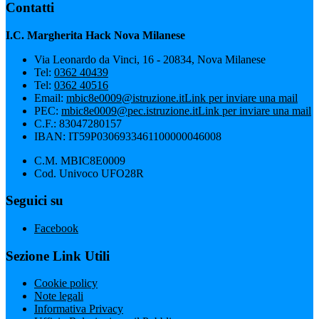
Contatti
I.C. Margherita Hack Nova Milanese
Via Leonardo da Vinci, 16 - 20834, Nova Milanese
Tel:
0362 40439
Tel:
0362 40516
Email:
mbic8e0009@istruzione.it
Link per inviare una mail
PEC:
mbic8e0009@pec.istruzione.it
Link per inviare una mail
C.F.: 83047280157
IBAN: IT59P0306933461100000046008
C.M. MBIC8E0009
Cod. Univoco UFO28R
Seguici su
Facebook
Sezione Link Utili
Cookie policy
Note legali
Informativa Privacy