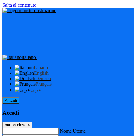
Salta al contenuto
Italiano
Italiano
English
Deutsch
Français
عربى
Accedi
Accedi
button close
×
Nome Utente