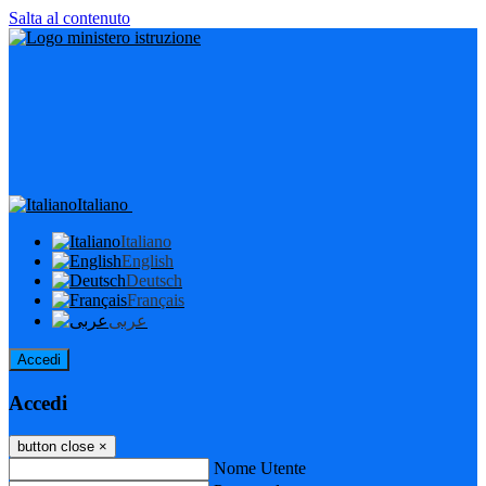
Salta al contenuto
Italiano
Italiano
English
Deutsch
Français
عربى
Accedi
Accedi
button close
×
Nome Utente