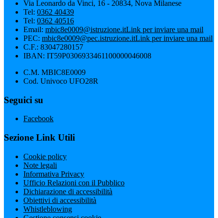
Via Leonardo da Vinci, 16 - 20834, Nova Milanese
Tel:
0362 40439
Tel:
0362 40516
Email:
mbic8e0009@istruzione.it
Link per inviare una mail
PEC:
mbic8e0009@pec.istruzione.it
Link per inviare una mail
C.F.: 83047280157
IBAN: IT59P0306933461100000046008
C.M. MBIC8E0009
Cod. Univoco UFO28R
Seguici su
Facebook
Sezione Link Utili
Cookie policy
Note legali
Informativa Privacy
Ufficio Relazioni con il Pubblico
Dichiarazione di accessibilità
Obiettivi di accessibilità
Whistleblowing
Gestione consensi cookie