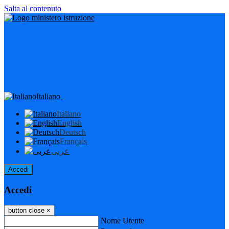
Salta al contenuto
Italiano
Italiano
English
Deutsch
Français
عربى
Accedi
Accedi
button close
×
Nome Utente