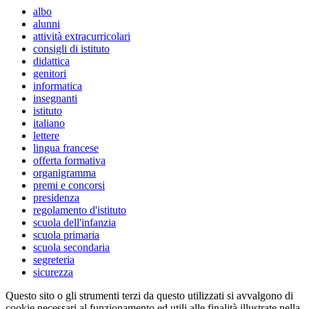
albo
alunni
attività extracurricolari
consigli di istituto
didattica
genitori
informatica
insegnanti
istituto
italiano
lettere
lingua francese
offerta formativa
organigramma
premi e concorsi
presidenza
regolamento d'istituto
scuola dell'infanzia
scuola primaria
scuola secondaria
segreteria
sicurezza
Questo sito o gli strumenti terzi da questo utilizzati si avvalgono di
cookie necessari al funzionamento ed utili alle finalità illustrate nella