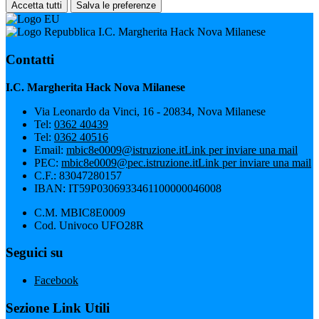
Accetta tutti
Salva le preferenze
I.C. Margherita Hack Nova Milanese
Contatti
I.C. Margherita Hack Nova Milanese
Via Leonardo da Vinci, 16 - 20834, Nova Milanese
Tel:
0362 40439
Tel:
0362 40516
Email:
mbic8e0009@istruzione.it
Link per inviare una mail
PEC:
mbic8e0009@pec.istruzione.it
Link per inviare una mail
C.F.: 83047280157
IBAN: IT59P0306933461100000046008
C.M. MBIC8E0009
Cod. Univoco UFO28R
Seguici su
Facebook
Sezione Link Utili