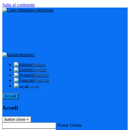
Salta al contenuto
Italiano
Italiano
English
Deutsch
Français
عربى
Accedi
Accedi
button close
×
Nome Utente