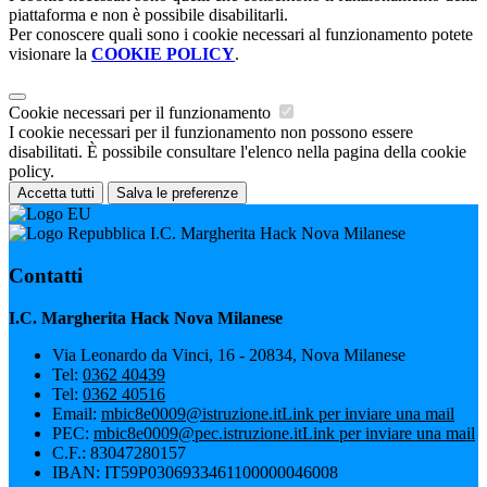
piattaforma e non è possibile disabilitarli.
Per conoscere quali sono i cookie necessari al funzionamento potete
visionare la
COOKIE POLICY
.
Cookie necessari per il funzionamento
I cookie necessari per il funzionamento non possono essere
disabilitati. È possibile consultare l'elenco nella pagina della cookie
policy.
Accetta tutti
Salva le preferenze
I.C. Margherita Hack Nova Milanese
Contatti
I.C. Margherita Hack Nova Milanese
Via Leonardo da Vinci, 16 - 20834, Nova Milanese
Tel:
0362 40439
Tel:
0362 40516
Email:
mbic8e0009@istruzione.it
Link per inviare una mail
PEC:
mbic8e0009@pec.istruzione.it
Link per inviare una mail
C.F.: 83047280157
IBAN: IT59P0306933461100000046008