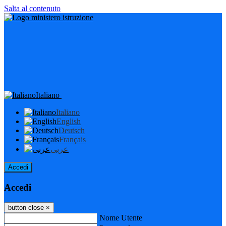
Salta al contenuto
Italiano
Italiano
English
Deutsch
Français
عربى
Accedi
Accedi
button close
×
Nome Utente