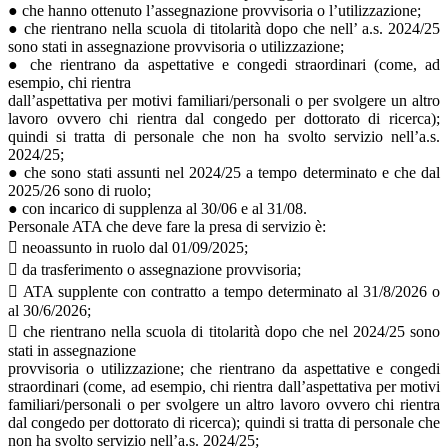
● che hanno ottenuto l’assegnazione provvisoria o l’utilizzazione;
● che rientrano nella scuola di titolarità dopo che nell’ a.s. 2024/25
sono stati in assegnazione provvisoria o utilizzazione;
● che rientrano da aspettative e congedi straordinari (come, ad
esempio, chi rientra
dall’aspettativa per motivi familiari/personali o per svolgere un altro
lavoro ovvero chi rientra dal congedo per dottorato di ricerca);
quindi si tratta di personale che non ha svolto servizio nell’a.s.
2024/25;
● che sono stati assunti nel 2024/25 a tempo determinato e che dal
2025/26 sono di ruolo;
● con incarico di supplenza al 30/06 e al 31/08.
Personale ATA che deve fare la presa di servizio è:
 neoassunto in ruolo dal 01/09/2025;
 da trasferimento o assegnazione provvisoria;
 ATA supplente con contratto a tempo determinato al 31/8/2026 o
al 30/6/2026;
 che rientrano nella scuola di titolarità dopo che nel 2024/25 sono
stati in assegnazione
provvisoria o utilizzazione; che rientrano da aspettative e congedi
straordinari (come, ad esempio, chi rientra dall’aspettativa per motivi
familiari/personali o per svolgere un altro lavoro ovvero chi rientra
dal congedo per dottorato di ricerca); quindi si tratta di personale che
non ha svolto servizio nell’a.s. 2024/25;