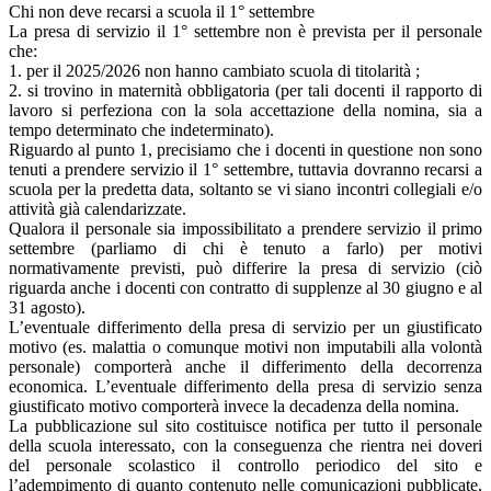
Chi non deve recarsi a scuola il 1° settembre
La presa di servizio il 1° settembre non è prevista per il personale
che:
1. per il 2025/2026 non hanno cambiato scuola di titolarità ;
2. si trovino in maternità obbligatoria (per tali docenti il rapporto di
lavoro si perfeziona con la sola accettazione della nomina, sia a
tempo determinato che indeterminato).
Riguardo al punto 1, precisiamo che i docenti in questione non sono
tenuti a prendere servizio il 1° settembre, tuttavia dovranno recarsi a
scuola per la predetta data, soltanto se vi siano incontri collegiali e/o
attività già calendarizzate.
Qualora il personale sia impossibilitato a prendere servizio il primo
settembre (parliamo di chi è tenuto a farlo) per motivi
normativamente previsti, può differire la presa di servizio (ciò
riguarda anche i docenti con contratto di supplenze al 30 giugno e al
31 agosto).
L’eventuale differimento della presa di servizio per un giustificato
motivo (es. malattia o comunque motivi non imputabili alla volontà
personale) comporterà anche il differimento della decorrenza
economica. L’eventuale differimento della presa di servizio senza
giustificato motivo comporterà invece la decadenza della nomina.
La pubblicazione sul sito costituisce notifica per tutto il personale
della scuola interessato, con la conseguenza che rientra nei doveri
del personale scolastico il controllo periodico del sito e
l’adempimento di quanto contenuto nelle comunicazioni pubblicate,