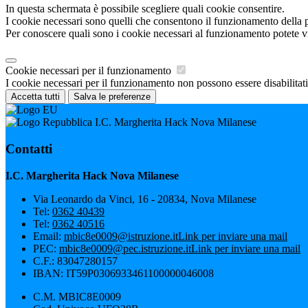
In questa schermata è possibile scegliere quali cookie consentire.
I cookie necessari sono quelli che consentono il funzionamento della pi
Per conoscere quali sono i cookie necessari al funzionamento potete v
Cookie necessari per il funzionamento
I cookie necessari per il funzionamento non possono essere disabilitati.
Accetta tutti
Salva le preferenze
I.C. Margherita Hack Nova Milanese
Contatti
I.C. Margherita Hack Nova Milanese
Via Leonardo da Vinci, 16 - 20834, Nova Milanese
Tel:
0362 40439
Tel:
0362 40516
Email:
mbic8e0009@istruzione.it
Link per inviare una mail
PEC:
mbic8e0009@pec.istruzione.it
Link per inviare una mail
C.F.: 83047280157
IBAN: IT59P0306933461100000046008
C.M. MBIC8E0009