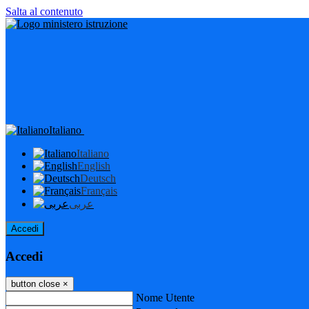
Salta al contenuto
Italiano
Italiano
English
Deutsch
Français
عربى
Accedi
Accedi
button close
×
Nome Utente