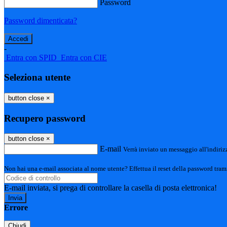
Password
Password dimenticata?
-
Entra con SPID
Entra con CIE
Seleziona utente
button close
×
Recupero password
button close
×
E-mail
Verrà inviato un messaggio all'indirizz
Non hai una e-mail associata al nome utente? Effettua il reset della password tram
E-mail inviata, si prega di controllare la casella di posta elettronica!
Errore
Chiudi