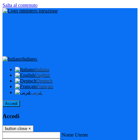
Salta al contenuto
Italiano
Italiano
English
Deutsch
Français
عربى
Accedi
Accedi
button close
×
Nome Utente