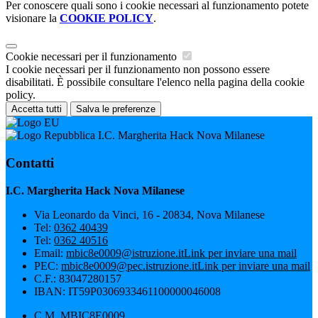
Per conoscere quali sono i cookie necessari al funzionamento potete
visionare la
COOKIE POLICY
.
Cookie necessari per il funzionamento
I cookie necessari per il funzionamento non possono essere
disabilitati. È possibile consultare l'elenco nella pagina della cookie
policy.
Accetta tutti
Salva le preferenze
I.C. Margherita Hack Nova Milanese
Contatti
I.C. Margherita Hack Nova Milanese
Via Leonardo da Vinci, 16 - 20834, Nova Milanese
Tel:
0362 40439
Tel:
0362 40516
Email:
mbic8e0009@istruzione.it
Link per inviare una mail
PEC:
mbic8e0009@pec.istruzione.it
Link per inviare una mail
C.F.: 83047280157
IBAN: IT59P0306933461100000046008
C.M. MBIC8E0009