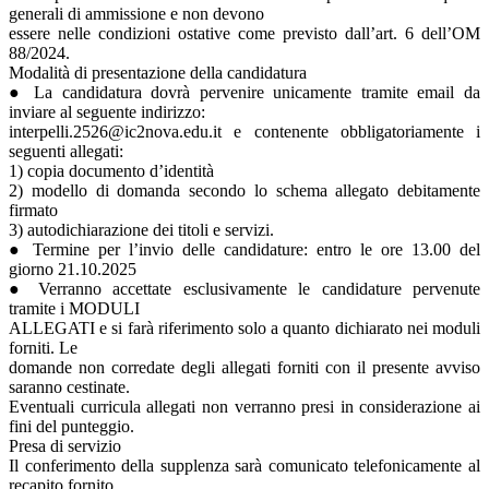
generali di ammissione e non devono
essere nelle condizioni ostative come previsto dall’art. 6 dell’OM
88/2024.
Modalità di presentazione della candidatura
● La candidatura dovrà pervenire unicamente tramite email da
inviare al seguente indirizzo:
interpelli.2526@ic2nova.edu.it e contenente obbligatoriamente i
seguenti allegati:
1) copia documento d’identità
2) modello di domanda secondo lo schema allegato debitamente
firmato
3) autodichiarazione dei titoli e servizi.
● Termine per l’invio delle candidature: entro le ore 13.00 del
giorno 21.10.2025
● Verranno accettate esclusivamente le candidature pervenute
tramite i MODULI
ALLEGATI e si farà riferimento solo a quanto dichiarato nei moduli
forniti. Le
domande non corredate degli allegati forniti con il presente avviso
saranno cestinate.
Eventuali curricula allegati non verranno presi in considerazione ai
fini del punteggio.
Presa di servizio
Il conferimento della supplenza sarà comunicato telefonicamente al
recapito fornito