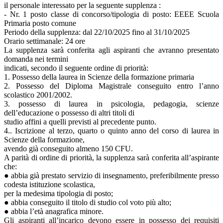
il personale interessato per la seguente supplenza :
- Nr. 1 posto classe di concorso/tipologia di posto: EEEE Scuola
Primaria posto comune
Periodo della supplenza: dal 22/10/2025 fino al 31/10/2025
Orario settimanale: 24 ore
La supplenza sarà conferita agli aspiranti che avranno presentato
domanda nei termini
indicati, secondo il seguente ordine di priorità:
1. Possesso della laurea in Scienze della formazione primaria
2. Possesso del Diploma Magistrale conseguito entro l’anno
scolastico 2001/2002.
3. possesso di laurea in psicologia, pedagogia, scienze
dell’educazione o possesso di altri titoli di
studio affini a quelli previsti al precedente punto.
4.. Iscrizione al terzo, quarto o quinto anno del corso di laurea in
Scienze della formazione,
avendo già conseguito almeno 150 CFU.
A parità di ordine di priorità, la supplenza sarà conferita all’aspirante
che:
● abbia già prestato servizio di insegnamento, preferibilmente presso
codesta istituzione scolastica,
per la medesima tipologia di posto;
● abbia conseguito il titolo di studio col voto più alto;
● abbia l’età anagrafica minore.
Gli aspiranti all’incarico devono essere in possesso dei requisiti