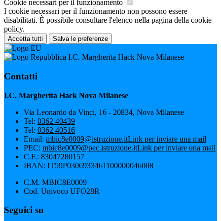
Cookie necessari per il funzionamento
I cookie necessari per il funzionamento non possono essere
disabilitati. È possibile consultare l'elenco nella pagina della cookie
policy.
Accetta tutti
Salva le preferenze
I.C. Margherita Hack Nova Milanese
Contatti
I.C. Margherita Hack Nova Milanese
Via Leonardo da Vinci, 16 - 20834, Nova Milanese
Tel:
0362 40439
Tel:
0362 40516
Email:
mbic8e0009@istruzione.it
Link per inviare una mail
PEC:
mbic8e0009@pec.istruzione.it
Link per inviare una mail
C.F.: 83047280157
IBAN: IT59P0306933461100000046008
C.M. MBIC8E0009
Cod. Univoco UFO28R
Seguici su