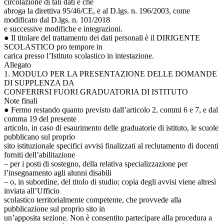
circolazione di tali dati e che
abroga la direttiva 95/46/CE, e al D.lgs. n. 196/2003, come
modificato dal D.lgs. n. 101/2018
e successive modifiche e integrazioni.
● Il titolare del trattamento dei dati personali è il DIRIGENTE
SCOLASTICO pro tempore in
carica presso l’Istituto scolastico in intestazione.
Allegato
1. MODULO PER LA PRESENTAZIONE DELLE DOMANDE
DI SUPPLENZA DA
CONFERIRSI FUORI GRADUATORIA DI ISTITUTO
Note finali
● Fermo restando quanto previsto dall’articolo 2, commi 6 e 7, e dal
comma 19 del presente
articolo, in caso di esaurimento delle graduatorie di istituto, le scuole
pubblicano sul proprio
sito istituzionale specifici avvisi finalizzati al reclutamento di docenti
forniti dell’abilitazione
– per i posti di sostegno, della relativa specializzazione per
l’insegnamento agli alunni disabili
– o, in subordine, del titolo di studio; copia degli avvisi viene altresì
inviata all’Ufficio
scolastico territorialmente competente, che provvede alla
pubblicazione sul proprio sito in
un’apposita sezione. Non è consentito partecipare alla procedura a