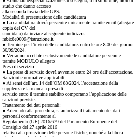
● Abilitazione/specializzazione sul sostegno, o in subordine, titoli di
studio che danno accesso
alla seconda fascia delle GPS.
Modalità di presentazione della candidatura
● La candidatura dovrà pervenire unicamente tramite email (allegare
copia del CV del
candidato) da inviare al seguente indirizzo:
mbic8e0009@istruzione.it.
● Termine per l’invio delle candidature: entro le ore 8.00 del giorno
30/09/2024.
● Verranno accettate esclusivamente le candidature pervenute
tramite MODULO allegato
Presa di servizio
● La presa di servizio dovrà avvenire entro 24 ore dall’accettazione.
Sanzioni e normative applicabili
● Ai sensi dell’art. 14 dell’OM 88/2024, l’accettazione della
supplenza e la mancata presa di
servizio entro il termine stabilito comportano l’applicazione delle
sanzioni previste.
Trattamento dei dati personali:
● Aderendo alla procedura, si autorizza il trattamento dei dati
personali conformemente al
Regolamento (UE) 2016/679 del Parlamento Europeo e del
Consiglio del 27 aprile 2016
relativo alla protezione delle persone fisiche, nonché alla libera