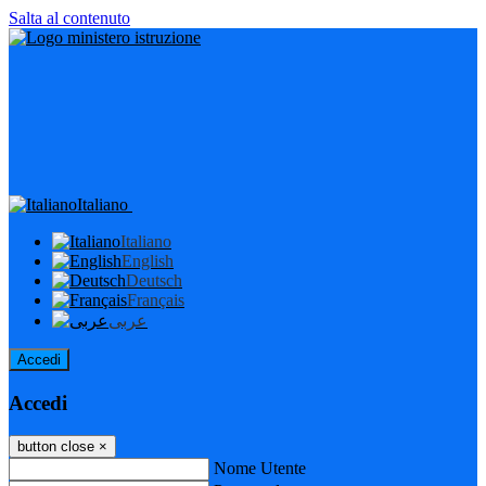
Salta al contenuto
Italiano
Italiano
English
Deutsch
Français
عربى
Accedi
Accedi
button close
×
Nome Utente