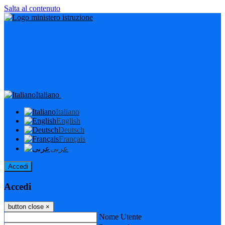
Salta al contenuto
Italiano
Italiano
English
Deutsch
Français
عربى
Accedi
Accedi
button close
×
Nome Utente