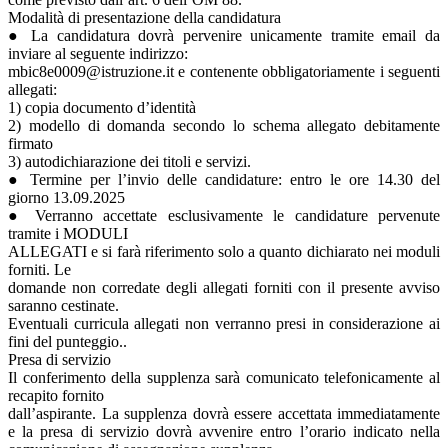
Modalità di presentazione della candidatura
● La candidatura dovrà pervenire unicamente tramite email da
inviare al seguente indirizzo:
mbic8e0009@istruzione.it e contenente obbligatoriamente i seguenti
allegati:
1) copia documento d’identità
2) modello di domanda secondo lo schema allegato debitamente
firmato
3) autodichiarazione dei titoli e servizi.
● Termine per l’invio delle candidature: entro le ore 14.30 del
giorno 13.09.2025
● Verranno accettate esclusivamente le candidature pervenute
tramite i MODULI
ALLEGATI e si farà riferimento solo a quanto dichiarato nei moduli
forniti. Le
domande non corredate degli allegati forniti con il presente avviso
saranno cestinate.
Eventuali curricula allegati non verranno presi in considerazione ai
fini del punteggio..
Presa di servizio
Il conferimento della supplenza sarà comunicato telefonicamente al
recapito fornito
dall’aspirante. La supplenza dovrà essere accettata immediatamente
e la presa di servizio dovrà avvenire entro l’orario indicato nella