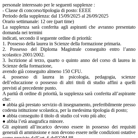
personale interessato per le seguenti supplenze :
- Classe di concorso/tipologia di posto: EEEE
Periodo della supplenza: dal 15/09/2025 al 26/09/2025
Orario settimanale: 12 ore (part time)
La supplenza sarà conferita agli aspiranti che avranno presentato
domanda nei termini
indicati, secondo il seguente ordine di priorità:
1. Possesso della laurea in Scienze della formazione primaria.
2. Possesso del Diploma Magistrale conseguito entro l’anno
scolastico 2001/2002.
3. Iscrizione al terzo, quarto o quinto anno del corso di laurea in
Scienze della formazione,
avendo già conseguito almeno 150 CFU.
4. possesso di laurea in psicologia, pedagogia, scienze
dell’educazione o possesso di altri titoli di studio affini a quelli
previsti al precedente punto.
A parità di ordine di priorità, la supplenza sarà conferita all’aspirante
che:
● abbia già prestato servizio di insegnamento, preferibilmente presso
codesta istituzione scolastica, per la medesima tipologia di posto;
● abbia conseguito il titolo di studio col voto più alto;
● abbia l’età anagrafica minore.
Gli aspiranti all’incarico devono essere in possesso dei requisiti
generali di ammissione e non devono essere nelle condizioni ostative
come previsto dall’art. 6 dell’OM 88.