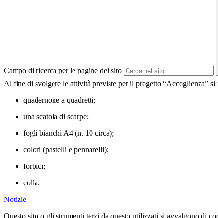
Campo di ricerca per le pagine del sito
Al fine di svolgere le attività previste per il progetto “Accoglienza” si 
quadernone a quadretti;
una scatola di scarpe;
fogli bianchi A4 (n. 10 circa);
colori (pastelli e pennarelli);
forbici;
colla.
Notizie
Questo sito o gli strumenti terzi da questo utilizzati si avvalgono di coo