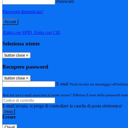
Password
Password dimenticata?
-
Entra con SPID
Entra con CIE
Seleziona utente
button close
×
Recupero password
button close
×
E-mail
Verrà inviato un messaggio all'indirizz
Non hai una e-mail associata al nome utente? Effettua il reset della password tram
E-mail inviata, si prega di controllare la casella di posta elettronica!
Errore
Chiudi