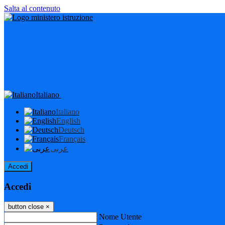
Salta al contenuto
Italiano
Italiano
English
Deutsch
Français
عربى
Accedi
Accedi
button close
×
Nome Utente