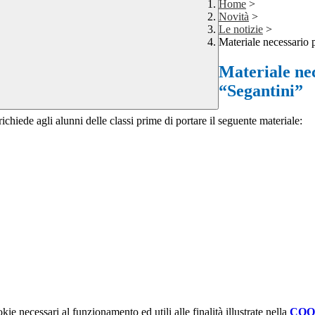
Home
>
Novità
>
Le notizie
>
Materiale necessario p
Materiale nec
“Segantini”
richiede agli alunni delle classi prime di portare il seguente materiale:
kie necessari al funzionamento ed utili alle finalità illustrate nella
COO