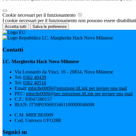
Cookie necessari per il funzionamento
I cookie necessari per il funzionamento non possono essere disabilitati.
Accetta tutti
Salva le preferenze
I.C. Margherita Hack Nova Milanese
Contatti
I.C. Margherita Hack Nova Milanese
Via Leonardo da Vinci, 16 - 20834, Nova Milanese
Tel:
0362 40439
Tel:
0362 40516
Email:
mbic8e0009@istruzione.it
Link per inviare una mail
PEC:
mbic8e0009@pec.istruzione.it
Link per inviare una mail
C.F.: 83047280157
IBAN: IT59P0306933461100000046008
C.M. MBIC8E0009
Cod. Univoco UFO28R
Seguici su