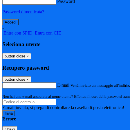
Password
Password dimenticata?
-
Entra con SPID
Entra con CIE
Seleziona utente
button close
×
Recupero password
button close
×
E-mail
Verrà inviato un messaggio all'indirizz
Non hai una e-mail associata al nome utente? Effettua il reset della password tram
E-mail inviata, si prega di controllare la casella di posta elettronica!
Errore
Chiudi