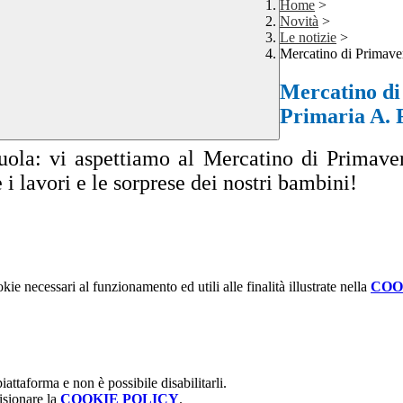
Home
>
Novità
>
Le notizie
>
Mercatino di Primave
Mercatino di
Primaria A. 
ola: vi aspettiamo al Mercatino di Primavera 
i lavori e le sorprese dei nostri bambini!
kie necessari al funzionamento ed utili alle finalità illustrate nella
COO
attaforma e non è possibile disabilitarli.
isionare la
COOKIE POLICY
.