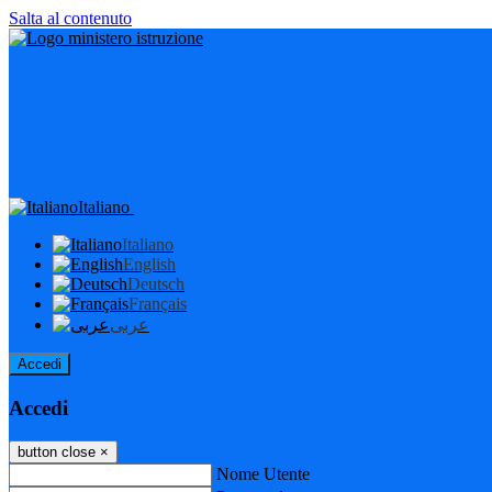
Salta al contenuto
Italiano
Italiano
English
Deutsch
Français
عربى
Accedi
Accedi
button close
×
Nome Utente