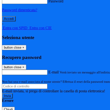
Password
Password dimenticata?
-
Entra con SPID
Entra con CIE
Seleziona utente
button close
×
Recupero password
button close
×
E-mail
Verrà inviato un messaggio all'indirizz
Non hai una e-mail associata al nome utente? Effettua il reset della password tram
E-mail inviata, si prega di controllare la casella di posta elettronica!
Errore
Chiudi