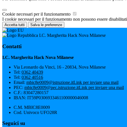
Cookie necessari per il funzionamento
I cookie necessari per il funzionamento non possono essere disabilitati.
Accetta tutti
Salva le preferenze
I.C. Margherita Hack Nova Milanese
Contatti
I.C. Margherita Hack Nova Milanese
Via Leonardo da Vinci, 16 - 20834, Nova Milanese
Tel:
0362 40439
Tel:
0362 40516
Email:
mbic8e0009@istruzione.it
Link per inviare una mail
PEC:
mbic8e0009@pec.istruzione.it
Link per inviare una mail
C.F.: 83047280157
IBAN: IT59P0306933461100000046008
C.M. MBIC8E0009
Cod. Univoco UFO28R
Seguici su