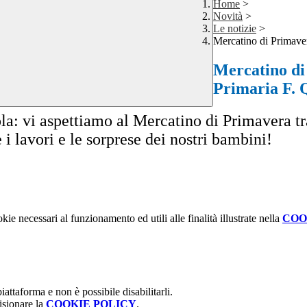
Home
>
Novità
>
Le notizie
>
Mercatino di Primave
Mercatino di
Primaria F. 
a: vi aspettiamo al Mercatino di Primavera tra 
i lavori e le sorprese dei nostri bambini!
kie necessari al funzionamento ed utili alle finalità illustrate nella
COO
attaforma e non è possibile disabilitarli.
isionare la
COOKIE POLICY
.