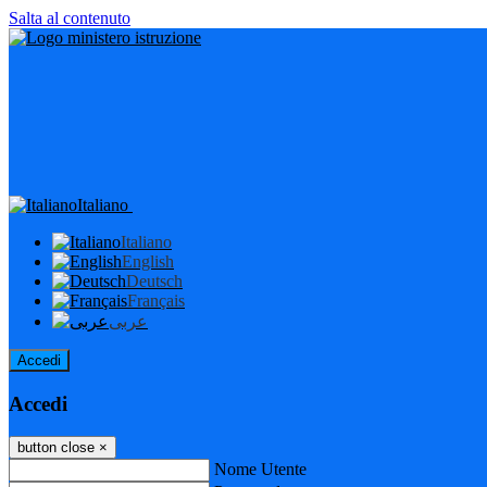
Salta al contenuto
Italiano
Italiano
English
Deutsch
Français
عربى
Accedi
Accedi
button close
×
Nome Utente