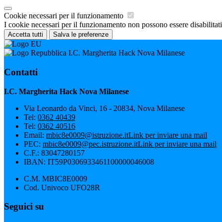
Cookie necessari per il funzionamento
I cookie necessari per il funzionamento non possono essere disabilitati.
Accetta tutti
Salva le preferenze
I.C. Margherita Hack Nova Milanese
Contatti
I.C. Margherita Hack Nova Milanese
Via Leonardo da Vinci, 16 - 20834, Nova Milanese
Tel:
0362 40439
Tel:
0362 40516
Email:
mbic8e0009@istruzione.it
Link per inviare una mail
PEC:
mbic8e0009@pec.istruzione.it
Link per inviare una mail
C.F.: 83047280157
IBAN: IT59P0306933461100000046008
C.M. MBIC8E0009
Cod. Univoco UFO28R
Seguici su