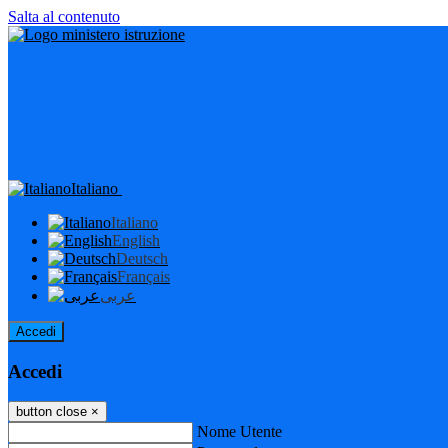
Salta al contenuto
Italiano
Italiano
English
Deutsch
Français
عربى
Accedi
Accedi
button close
×
Nome Utente