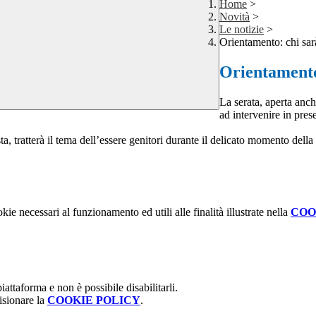
Home
>
Novità
>
Le notizie
>
Orientamento: chi sar
Orientamento:
La serata, aperta anche
ad intervenire in pres
, tratterà il tema dell’essere genitori durante il delicato momento della
kie necessari al funzionamento ed utili alle finalità illustrate nella
COO
attaforma e non è possibile disabilitarli.
isionare la
COOKIE POLICY
.