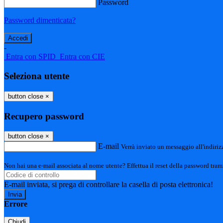
Password
Password dimenticata?
-
Entra con SPID
Entra con CIE
Seleziona utente
button close
×
Recupero password
button close
×
E-mail
Verrà inviato un messaggio all'indirizz
Non hai una e-mail associata al nome utente? Effettua il reset della password tram
E-mail inviata, si prega di controllare la casella di posta elettronica!
Errore
Chiudi