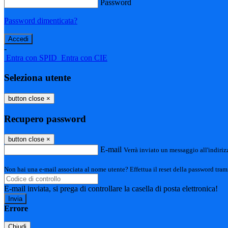
Password
Password dimenticata?
-
Entra con SPID
Entra con CIE
Seleziona utente
button close
×
Recupero password
button close
×
E-mail
Verrà inviato un messaggio all'indirizz
Non hai una e-mail associata al nome utente? Effettua il reset della password tram
E-mail inviata, si prega di controllare la casella di posta elettronica!
Errore
Chiudi