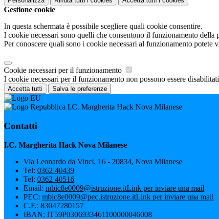
Personalizza
Rifiuta tutti
i cookies
Accetta tutti
i cookies
Gestione cookie
In questa schermata è possibile scegliere quali cookie consentire.
I cookie necessari sono quelli che consentono il funzionamento della pi
Per conoscere quali sono i cookie necessari al funzionamento potete v
Cookie necessari per il funzionamento
I cookie necessari per il funzionamento non possono essere disabilitati.
Accetta tutti
Salva le preferenze
I.C. Margherita Hack Nova Milanese
Contatti
I.C. Margherita Hack Nova Milanese
Via Leonardo da Vinci, 16 - 20834, Nova Milanese
Tel:
0362 40439
Tel:
0362 40516
Email:
mbic8e0009@istruzione.it
Link per inviare una mail
PEC:
mbic8e0009@pec.istruzione.it
Link per inviare una mail
C.F.: 83047280157
IBAN: IT59P0306933461100000046008