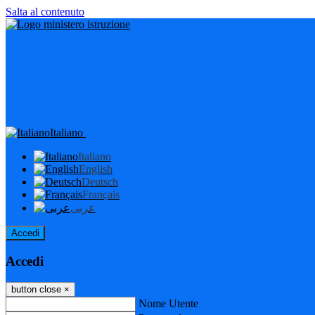
Salta al contenuto
Italiano
Italiano
English
Deutsch
Français
عربى
Accedi
Accedi
button close
×
Nome Utente