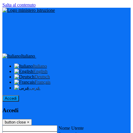
Salta al contenuto
Italiano
Italiano
English
Deutsch
Français
عربى
Accedi
Accedi
button close
×
Nome Utente