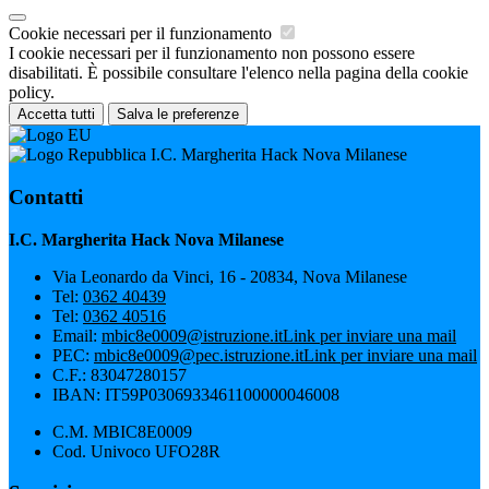
Cookie necessari per il funzionamento
I cookie necessari per il funzionamento non possono essere
disabilitati. È possibile consultare l'elenco nella pagina della cookie
policy.
Accetta tutti
Salva le preferenze
I.C. Margherita Hack Nova Milanese
Contatti
I.C. Margherita Hack Nova Milanese
Via Leonardo da Vinci, 16 - 20834, Nova Milanese
Tel:
0362 40439
Tel:
0362 40516
Email:
mbic8e0009@istruzione.it
Link per inviare una mail
PEC:
mbic8e0009@pec.istruzione.it
Link per inviare una mail
C.F.: 83047280157
IBAN: IT59P0306933461100000046008
C.M. MBIC8E0009
Cod. Univoco UFO28R