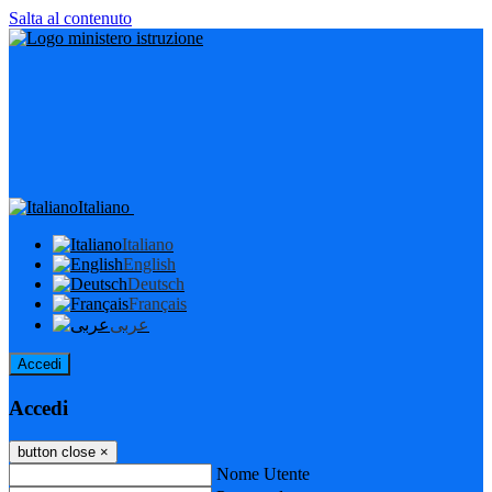
Salta al contenuto
Italiano
Italiano
English
Deutsch
Français
عربى
Accedi
Accedi
button close
×
Nome Utente