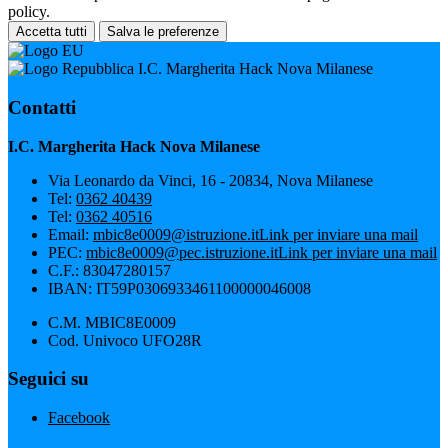
policy.
Accetta tutti
Salva le preferenze
I.C. Margherita Hack Nova Milanese
Contatti
I.C. Margherita Hack Nova Milanese
Via Leonardo da Vinci, 16 - 20834, Nova Milanese
Tel:
0362 40439
Tel:
0362 40516
Email:
mbic8e0009@istruzione.it
Link per inviare una mail
PEC:
mbic8e0009@pec.istruzione.it
Link per inviare una mail
C.F.: 83047280157
IBAN: IT59P0306933461100000046008
C.M. MBIC8E0009
Cod. Univoco UFO28R
Seguici su
Facebook