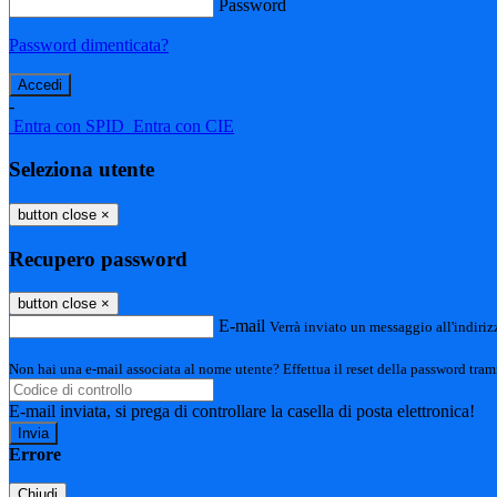
Password
Password dimenticata?
-
Entra con SPID
Entra con CIE
Seleziona utente
button close
×
Recupero password
button close
×
E-mail
Verrà inviato un messaggio all'indirizz
Non hai una e-mail associata al nome utente? Effettua il reset della password tram
E-mail inviata, si prega di controllare la casella di posta elettronica!
Errore
Chiudi