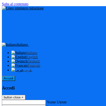
Salta al contenuto
Italiano
Italiano
English
Deutsch
Français
عربى
Accedi
Accedi
button close
×
Nome Utente