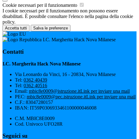
Cookie necessari per il funzionamento
I cookie necessari per il funzionamento non possono essere
disabilitati. È possibile consultare l'elenco nella pagina della cookie
policy.
Accetta tutti
Salva le preferenze
I.C. Margherita Hack Nova Milanese
Contatti
I.C. Margherita Hack Nova Milanese
Via Leonardo da Vinci, 16 - 20834, Nova Milanese
Tel:
0362 40439
Tel:
0362 40516
Email:
mbic8e0009@istruzione.it
Link per inviare una mail
PEC:
mbic8e0009@pec.istruzione.it
Link per inviare una mail
C.F.: 83047280157
IBAN: IT59P0306933461100000046008
C.M. MBIC8E0009
Cod. Univoco UFO28R
Seguici su