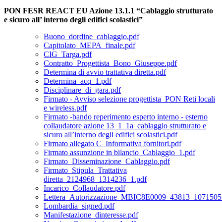
PON FESR REACT EU Azione 13.1.1 “Cablaggio strutturato
e sicuro all’ interno degli edifici scolastici”
Buono_dordine_cablaggio.pdf
Capitolato_MEPA_finale.pdf
CIG_Targa.pdf
Contratto_Progettista_Bono_Giuseppe.pdf
Determina di avvio trattativa diretta.pdf
Determina_acq_1.pdf
Disciplinare_di_gara.pdf
Firmato - Avviso selezione progettista_PON Reti locali
e wireless.pdf
Firmato -bando reperimento esperto interno - esterno
collaudatore azione 13_1_1a_cablaggio strutturato e
sicuro all’interno degli edifici scolastici.pdf
Firmato allegato C_Informativa fornitori.pdf
Firmato assunzione in bilancio_Cablaggio_1.pdf
Firmato_Disseminazione_Cablaggio.pdf
Firmato_Stipula_Trattativa
diretta_2124968_1314236_1.pdf
Incarico_Collaudatore.pdf
Lettera_Autorizzazione_MBIC8E0009_43813_1071505
Lombardia_signed.pdf
Manifestazione_dinteresse.pdf