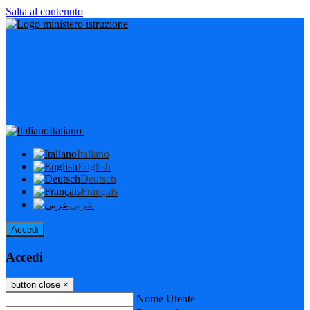
Salta al contenuto
Italiano
Italiano
English
Deutsch
Français
عربى
Accedi
Accedi
button close
×
Nome Utente