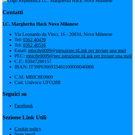
I.C. Margherita Hack Nova Milanese
Contatti
I.C. Margherita Hack Nova Milanese
Via Leonardo da Vinci, 16 - 20834, Nova Milanese
Tel:
0362 40439
Tel:
0362 40516
Email:
mbic8e0009@istruzione.it
Link per inviare una mail
PEC:
mbic8e0009@pec.istruzione.it
Link per inviare una mail
C.F.: 83047280157
IBAN: IT59P0306933461100000046008
C.M. MBIC8E0009
Cod. Univoco UFO28R
Seguici su
Facebook
Sezione Link Utili
Cookie policy
Note legali