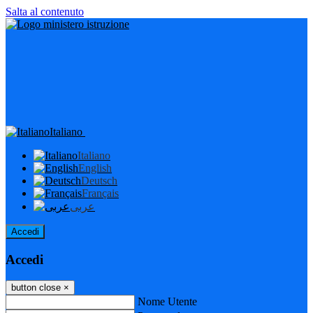
Salta al contenuto
Italiano
Italiano
English
Deutsch
Français
عربى
Accedi
Accedi
button close
×
Nome Utente