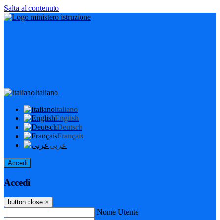
Salta al contenuto
Italiano
Italiano
English
Deutsch
Français
عربى
Accedi
Accedi
button close
×
Nome Utente