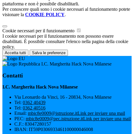
piattaforma e non è possibile disabilitarli.
Per conoscere quali sono i cookie necessari al funzionamento potete
visionare la
COOKIE POLICY
.
Cookie necessari per il funzionamento
I cookie necessari per il funzionamento non possono essere
disabilitati. È possibile consultare l'elenco nella pagina della cookie
policy.
Accetta tutti
Salva le preferenze
I.C. Margherita Hack Nova Milanese
Contatti
I.C. Margherita Hack Nova Milanese
Via Leonardo da Vinci, 16 - 20834, Nova Milanese
Tel:
0362 40439
Tel:
0362 40516
Email:
mbic8e0009@istruzione.it
Link per inviare una mail
PEC:
mbic8e0009@pec.istruzione.it
Link per inviare una mail
C.F.: 83047280157
IBAN: IT59P0306933461100000046008